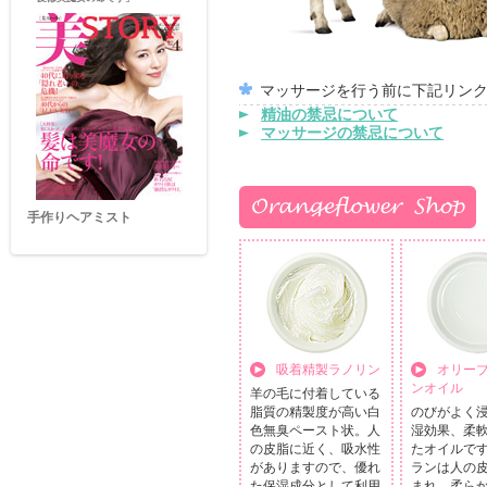
マッサージを行う前に下記リン
精油の禁忌について
マッサージの禁忌について
手作りヘアミスト
吸着精製ラノリン
オリー
ンオイル
羊の毛に付着している
脂質の精製度が高い白
のびがよく
色無臭ペースト状。人
湿効果、柔
の皮脂に近く、吸水性
たオイルで
がありますので、優れ
ランは人の
た保湿成分として利用
まれ、柔ら