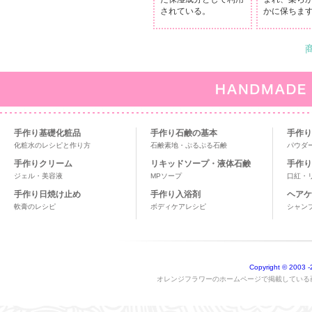
されている。
かに保ちま
手作り基礎化粧品
手作り石鹸の基本
手作り
化粧水のレシピと作り方
石鹸素地・ぷるぷる石鹸
パウダ
手作りクリーム
リキッドソープ・液体石鹸
手作り
ジェル・美容液
MPソープ
口紅・
手作り日焼け止め
手作り入浴剤
ヘアケ
軟膏のレシピ
ボディケアレシピ
シャン
Copyright © 2003
-
オレンジフラワーのホームページで掲載している