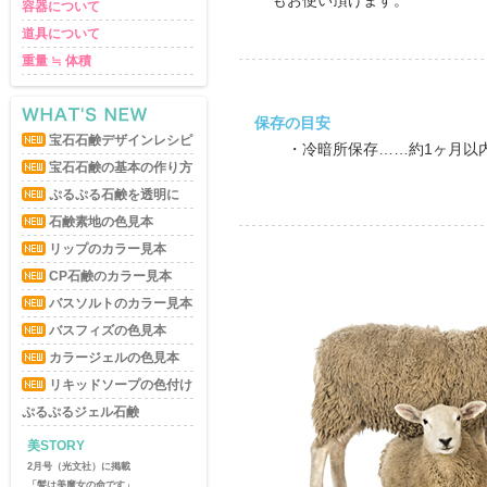
もお使い頂けます。
容器について
道具について
重量 ≒ 体積
保存の目安
宝石石鹸デザインレシピ
・冷暗所保存……約1ヶ月以
宝石石鹸の基本の作り方
ぷるぷる石鹸を透明に
石鹸素地の色見本
リップのカラー見本
CP石鹸のカラー見本
バスソルトのカラー見本
バスフィズの色見本
カラージェルの色見本
リキッドソープの色付け
ぷるぷるジェル石鹸
美STORY
2月号（光文社）に掲載
「髪は美魔女の命です」