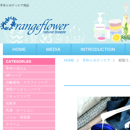
手作りボディケア用品
HOME
手作りボディケア
精製ラ
手作り石けん
MPソープ
石鹸素地・クラフトソープ
透明グリセリンソープ
リキッドソープ
化粧水
乳液・ローション
ジェル・美容液
クリーム