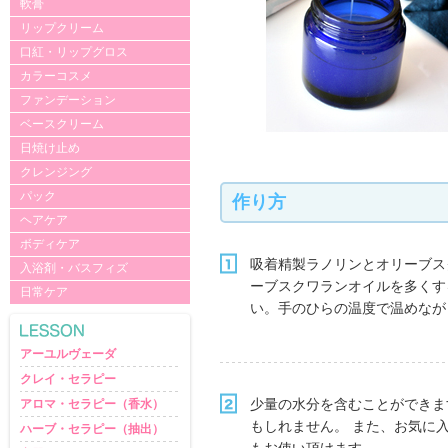
軟膏
リップクリーム
口紅・リップグロス
カラーコスメ
ファンデーション
ベースクリーム
日焼け止め
クレンジング
パック
作り方
ヘアケア
ボディケア
吸着精製ラノリンとオリーブス
入浴剤・バスフィズ
ーブスクワランオイルを多くす
日常ケア
い。手のひらの温度で温めなが
アーユルヴェーダ
クレイ・セラピー
少量の水分を含むことができま
アロマ・セラピー（香水）
もしれません。 また、お気に
ハーブ・セラピー（抽出）