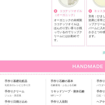
キャス
ココナッツオイル
（オーガニック）
別名：ひまし
効果に非常
オーガニックの未精製
ップクリー
ココナッツオイルは、
バームに入
ほんのり甘い香りが残
かさとつや
っているのでリップク
ます。
リームにはお勧めで
す。
手作り基礎化粧品
手作り石鹸の基本
手作り
化粧水のレシピと作り方
石鹸素地・ぷるぷる石鹸
パウダ
手作りクリーム
リキッドソープ・液体石鹸
手作り
ジェル・美容液
MPソープ
口紅・
手作り日焼け止め
手作り入浴剤
ヘアケ