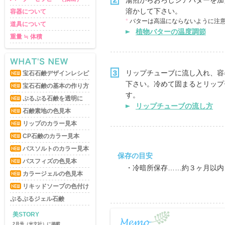
湯煎からおろしシアバターを加
溶かして下さい。
容器について
*
バターは高温にならないように注
道具について
植物バターの温度調節
重量 ≒ 体積
リップチューブに流し入れ、容
宝石石鹸デザインレシピ
下さい。冷めて固まるとリップ
宝石石鹸の基本の作り方
す。
ぷるぷる石鹸を透明に
リップチューブの流し方
石鹸素地の色見本
リップのカラー見本
CP石鹸のカラー見本
バスソルトのカラー見本
保存の目安
バスフィズの色見本
・冷暗所保存……約３ヶ月以内
カラージェルの色見本
リキッドソープの色付け
ぷるぷるジェル石鹸
美STORY
2月号（光文社）に掲載