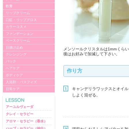
軟膏
リップクリーム
口紅・リップグロス
カラーコスメ
ファンデーション
ベースクリーム
日焼け止め
メンソールクリスタルは1mmくら
後はお好みで加減して下さい。
クレンジング
パック
ヘアケア
作り方
ボディケア
入浴剤・バスフィズ
キャンデリラワックスとオイル
日常ケア
しよく混ぜる。
アーユルヴェーダ
クレイ・セラピー
アロマ・セラピー（香水）
ハーブ・セラピー（抽出）