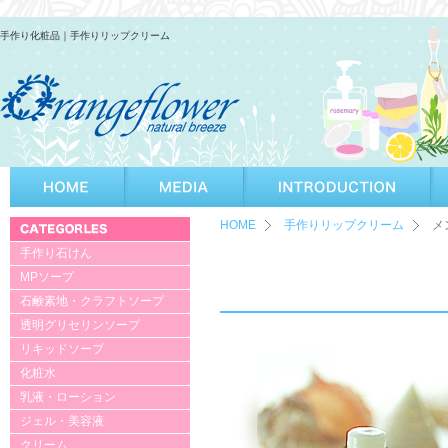
手作り化粧品｜手作りリップクリーム
HOME
手作りリップクリーム
メ
手作り石けん
MPソープ
石鹸素地・クラフトソープ
透明グリセリンソープ
リキッドソープ
化粧水
乳液・ローション
ジェル・美容液
クリーム