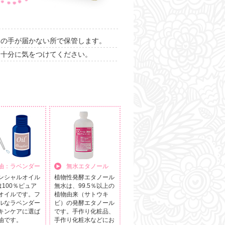
トの手が届かない所で保管します。
う十分に気をつけてください。
油：ラベンダー
無水エタノール
ンシャルオイル
植物性発酵エタノール
は100％ピュア
無水は、99.5％以上の
オイルです。フ
植物由来（サトウキ
ルなラベンダー
ビ）の発酵エタノール
キンケアに選ば
です。手作り化粧品、
油です。
手作り化粧水などにお