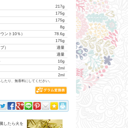
217g
175g
175g
8g
ウント10％）
78.6g
175g
ープ）
適量
適量
ル
10g
2ml
2ml
らしたり、無香料にしてください。
騰したら火を