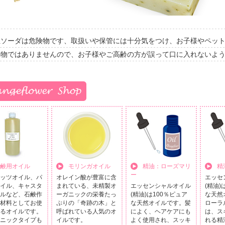
性ソーダは危険物です、取扱いや保管には十分気をつけ、お子様やペッ
べ物ではありませんので、お子様やご高齢の方が誤って口に入れないよ
鹸用オイル
モリンガオイル
精油：ローズマリ
精
ー
ッツオイル、パ
オレイン酸が豊富に含
エッセ
イル、キャスタ
まれている、未精製オ
エッセンシャルオイル
(精油)
ルなど、石鹸作
ーガニックの栄養たっ
(精油)は100％ピュア
な天然
材料としてお使
ぷりの「奇跡の木」と
な天然オイルです。髪
ローラ
るオイルです。
呼ばれている人気のオ
によく、ヘアケアにも
は、ス
ニックタイプも
イルです。
よく使用され、スッキ
れる精