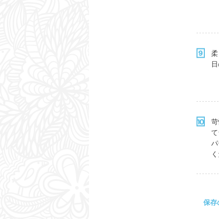
柔
日
苛
て
パ
く
保存
・