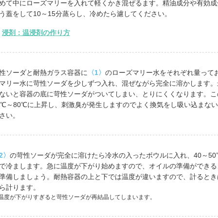
めて中にローズマリーを入れて軽くかき混ぜるます。精油成分や有効成
う蓋をして10～15分蒸らし、冷めたら濾してください。
浸剤：温浸剤の作り方
性ソーダと耐熱ガラス容器に
〈1〉
のローズマリー水をそれぞれ量って
マリー水に苛性ソーダを少しずつ入れ、混ぜながら完全に溶かします。
ないと容器の底に苛性ソーダがついてしまい、とりにくくなります。こ
0℃～80℃に上昇し、刺激臭が発生しますのでよく換気をし吸い込まな
さい。
2〉
の苛性ソーダが完全に溶けたら冷水の入ったボウルに入れ、40～50
で冷まします。急に温度が下がり始めますので、オイルの準備ができる
準備しましょう。耐熱容器の上と下では温度が違いますので、計るとき
ら計ります。
温度が下がりすぎると苛性ソーダが再結晶してしまいます。