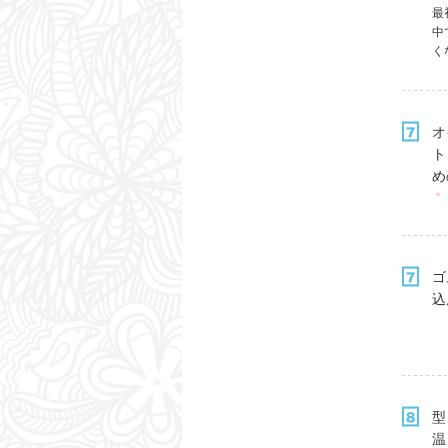
最
中
く
オ
ト
め
＊
ゴ
込
型
温