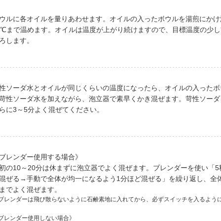
ウルに各オイルを量りあわせます。オイルの入ったボウルを湯煎にかけ
0℃まで温めます。オイルは温度が上がり続けますので、目標温度の少
ろします。
性ソーダ水とオイルが同じくらいの温度になったら、オイルの入ったボ
苛性ソーダ水を加えながら、泡立器で素早くかき混ぜます。苛性ソーダ
らに3～5分よく混ぜてください。
ブレンダー使用する場合》
初の10～20分は休まずに泡立器でよく混ぜます。ブレンダーを使い「5
混ぜる→手動で全体が均一になるよう1分ほど混ぜる」を繰り返し、全
までよく混ぜます。
ブレンダーは飛び散らないように石鹸素地に入れてから、必ずスイッチを入るよう
ブレンダー使用しない場合》