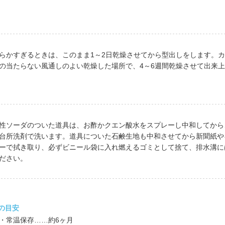
らかすぎるときは、このまま1～2日乾燥させてから型出しをします。
の当たらない風通しのよい乾燥した場所で、4～6週間乾燥させて出来
性ソーダのついた道具は、お酢かクエン酸水をスプレーし中和してから
台所洗剤で洗います。道具についた石鹸生地も中和させてから新聞紙や
ーで拭き取り、必ずビニール袋に入れ燃えるゴミとして捨て、排水溝に
ださい。
の目安
常温保存……約6ヶ月