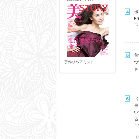
ボ
5
下
苛
つ
手作りヘアミスト
クレイパウダー手作りパッ
ク
さ
《
最
い
る
＊
《