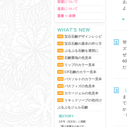
止
容器について
よ
道具について
重量 ≒ 体積
宝石石鹸デザインレシピ
苛
宝石石鹸の基本の作り方
ズ
ぷるぷる石鹸を透明に
ぜ
石鹸素地の色見本
6
リップのカラー見本
だ
CP石鹸のカラー見本
バスソルトのカラー見本
バスフィズの色見本
〈
カラージェルの色見本
ま
リキッドソープの色付け
て
ぷるぷるジェル石鹸
か
＊
美STORY
美STORY
2月号（光文社）に掲載
8月号（光文社）に掲載
「髪は美魔女の命です」
「 美魔女の“朝美活”レシピ」