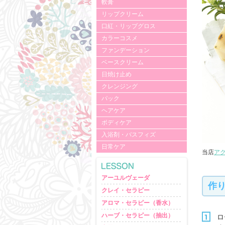
軟膏
リップクリーム
口紅・リップグロス
カラーコスメ
ファンデーション
ベースクリーム
日焼け止め
クレンジング
パック
ヘアケア
ボディケア
入浴剤・バスフィズ
日常ケア
当店
ア
アーユルヴェーダ
作
クレイ・セラピー
アロマ・セラピー（香水）
ハーブ・セラピー（抽出）
ロ