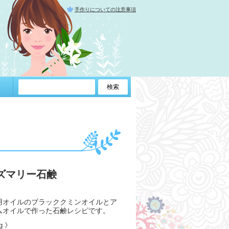
手作りについての注意事項
ズマリー石鹸
用オイルのブラッククミンオイルとア
ムオイルで作った石鹸レシピです。
5g 》