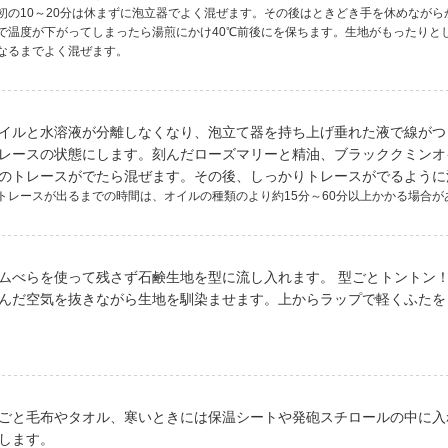
初の10～20分は休まずに泡立器でよく混ぜます。その後はときどき手を休めながら
で温度が下がってしまったら湯煎にかけ40℃前後にを保ちます。生地がもったりと
なるまでよく混ぜます。
イルと水溶液が分離しなくなり、泡立て器を持ち上げ垂れた液で線がつ
レースの状態にします。刻んだローズマリーと精油、ブラッククミンオ
のトレースがでたら混ぜます。その後、しっかりトレースがでるように
トレースが出るまでの時間は、オイルの種類のより約15分～60分以上かかる場合が
ムべらを使って残さず石鹸生地を型に流し入れます。 型ごとトントン
んだ空気を抜きながら生地を馴染ませます。上からラップで軽くふたを
ごと毛布やタオル、寒いときには保温シートや発砲スチロールの中に入
します。