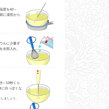
温度を40～
し前に湯煎から
ウルに少量ず
を全部入れ、
秒～10秒くら
体に白っぽくな
にしましょう。