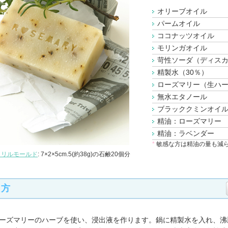
オリーブオイル
パームオイル
ココナッツオイル
モリンガオイル
苛性ソーダ（ディスカ
精製水（30％）
ローズマリー（生ハ
無水エタノール
ブラッククミンオイ
精油：ローズマリー
精油：ラベンダー
*
敏感な方は精油の量も減
クリルモールド
: 7×2×5cm.5(約38g)の石鹸20個分
り方
ーズマリーのハーブを使い、浸出液を作ります。鍋に精製水を入れ、沸