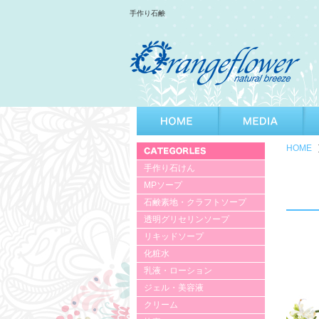
手作り石鹸
HOME
手作り石けん
MPソープ
石鹸素地・クラフトソープ
透明グリセリンソープ
リキッドソープ
化粧水
乳液・ローション
ジェル・美容液
クリーム