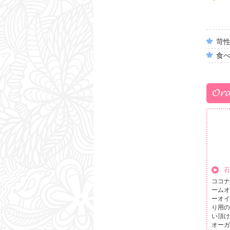
苛
食
石
ココナ
ームオ
ーオイ
り用の
い頂け
オーガ